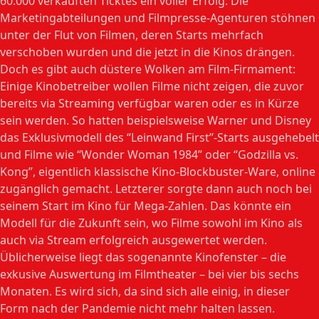
60.000 verkauften Ticktes ein voller Erfolg. Die
Marketingabteilungen und Filmpresse-Agenturen stöhnen
unter der Flut von Filmen, deren Starts mehrfach
verschoben wurden und die jetzt in die Kinos drängen.
Doch es gibt auch düstere Wolken am Film-Firmament:
Einige Kinobetreiber wollen Filme nicht zeigen, die zuvor
bereits via Streaming verfügbar waren oder es in Kürze
sein werden. So hatten beispielsweise Warner und Disney
das Exklusivmodell des “Leinwand First”-Starts ausgehebelt
und Filme wie “Wonder Woman 1984” oder “Godzilla vs.
Kong”, eigentlich klassische Kino-Blockbuster-Ware, online
zugänglich gemacht. Letzterer sorgte dann auch noch bei
seinem Start im Kino für Mega-Zahlen. Das könnte ein
Modell für die Zukunft sein, wo Filme sowohl im Kino als
auch via Stream erfolgreich ausgewertet werden.
Üblicherweise liegt das sogenannte Kinofenster – die
exkusive Auswertung im Filmtheater – bei vier bis sechs
Monaten. Es wird sich, da sind sich alle einig, in dieser
Form nach der Pandemie nicht mehr halten lassen.