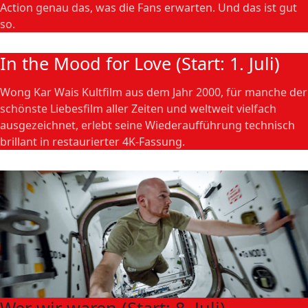
Action genau das, was die Fans erwarten. Und das ist gut
so.
In the Mood for Love (Start: 1. Juli)
Wong Kar Wais Kultfilm aus dem Jahr 2000, für manche der
schönste Liebesfilm aller Zeiten und weltweit vielfach
ausgezeichnet, erlebt seine Wiederaufführung technisch
brillant in restaurierter 4K-Fassung.