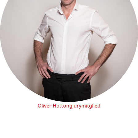
Oliver Hottong
Jurymitglied