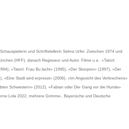
5
chauspielerin und Schriftstellerin Selma Urfer. Zwischen 1974 und
chen (HFF), danach Regisseur und Autor. Filme u.a.: «Tatort:
4), «Tatort: Frau Bu lacht» (1995), «Der Skorpion» (1997), «Der
), «Eine Stadt wird erpresst» (2006), «Im Angesicht des Verbrechens»
iebten Schwestern» (2012), «Fabian oder Der Gang vor die Hunde»
lberne Lola 2022, mehrere Grimme-, Bayerische und Deutsche